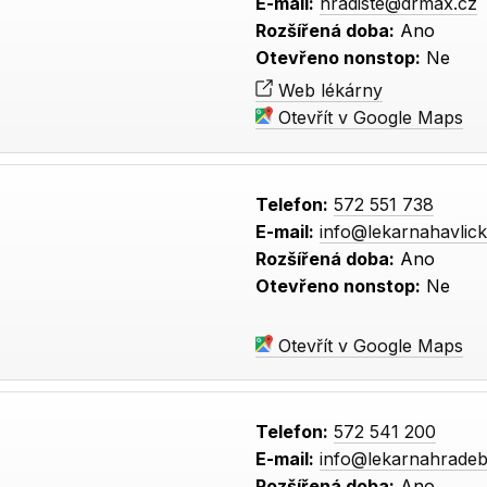
E-mail:
hradiste@drmax.cz
Rozšířená doba:
Ano
Otevřeno nonstop:
Ne
Web lékárny
Otevřít v Google Maps
Telefon:
572 551 738
E-mail:
info@lekarnahavlic
Rozšířená doba:
Ano
Otevřeno nonstop:
Ne
Otevřít v Google Maps
Telefon:
572 541 200
E-mail:
info@lekarnahradeb
Rozšířená doba:
Ano