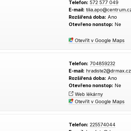
Telefon:
572 577 049
E-mail:
tilia.apo@centrum.c
Rozšířená doba:
Ano
Otevřeno nonstop:
Ne
Otevřít v Google Maps
Telefon:
704859232
E-mail:
hradiste2@drmax.c
Rozšířená doba:
Ano
Otevřeno nonstop:
Ne
Web lékárny
Otevřít v Google Maps
Telefon:
225574044