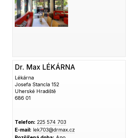
Dr. Max LÉKÁRNA
Lékárna
Josefa Stancla 152
Uherské Hradiště
686 01
Telefon:
225 574 703
E-mail:
lek703@drmax.cz
Rozšířená doba:
Ano