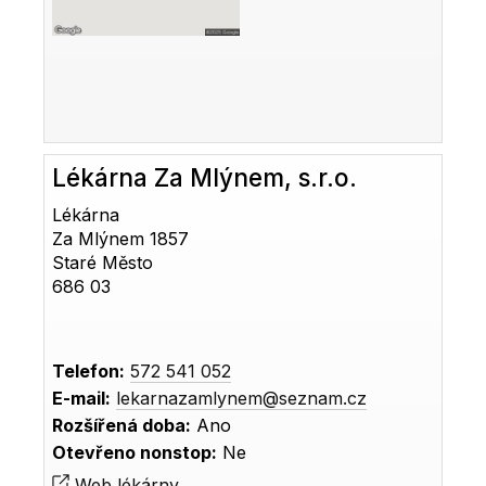
Lékárna Za Mlýnem, s.r.o.
Lékárna
Za Mlýnem 1857
Staré Město
686 03
Telefon:
572 541 052
E-mail:
lekarnazamlynem@seznam.cz
Rozšířená doba:
Ano
Otevřeno nonstop:
Ne
Web lékárny