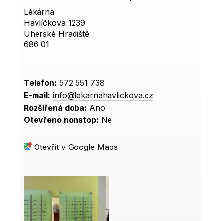
Lékárna
Havlíčkova 1239
Uherské Hradiště
686 01
Telefon:
572 551 738
E-mail:
info@lekarnahavlickova.cz
Rozšířená doba:
Ano
Otevřeno nonstop:
Ne
Otevřít v Google Maps