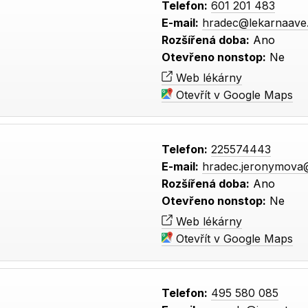
Telefon:
601 201 483
E-mail:
hradec@lekarnaave
Rozšířená doba:
Ano
Otevřeno nonstop:
Ne
Web lékárny
Otevřít v Google Maps
Telefon:
225574443
E-mail:
hradec.jeronymova
Rozšířená doba:
Ano
Otevřeno nonstop:
Ne
Web lékárny
Otevřít v Google Maps
Telefon:
495 580 085