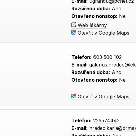
E-mail:
ugrandu@ipcnet.cz
Rozšířená doba:
Ano
Otevřeno nonstop:
Ne
Web lékárny
Otevřít v Google Maps
Telefon:
603 500 102
E-mail:
galenus.hradec@lek
Rozšířená doba:
Ano
Otevřeno nonstop:
Ne
Otevřít v Google Maps
Telefon:
225574442
E-mail:
hradec.karla@drma
Rozšířená doba:
Ano