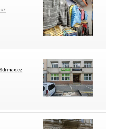
.cz
@drmax.cz