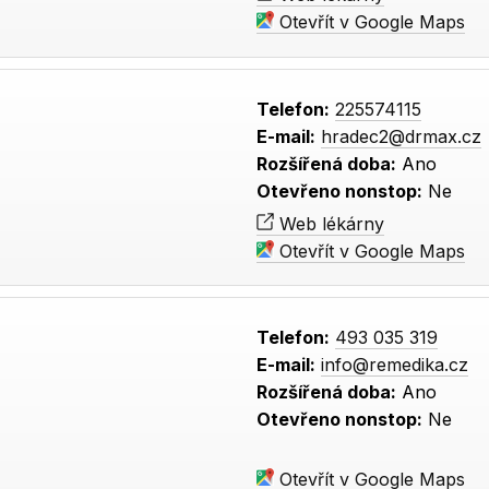
Otevřít v Google Maps
Telefon:
225574115
E-mail:
hradec2@drmax.cz
Rozšířená doba:
Ano
Otevřeno nonstop:
Ne
Web lékárny
Otevřít v Google Maps
Telefon:
493 035 319
E-mail:
info@remedika.cz
Rozšířená doba:
Ano
Otevřeno nonstop:
Ne
Otevřít v Google Maps