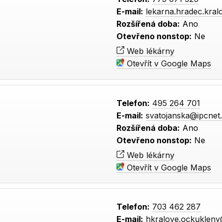
E-mail:
lekarna.hradec.kral
Rozšířená doba:
Ano
Otevřeno nonstop:
Ne
Web lékárny
Otevřít v Google Maps
Telefon:
495 264 701
E-mail:
svatojanska@ipcnet
Rozšířená doba:
Ano
Otevřeno nonstop:
Ne
Web lékárny
Otevřít v Google Maps
Telefon:
703 462 287
E-mail:
hkralove.ockuklen