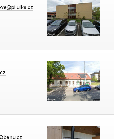
ove@pilulka.cz
.cz
y@benu.cz