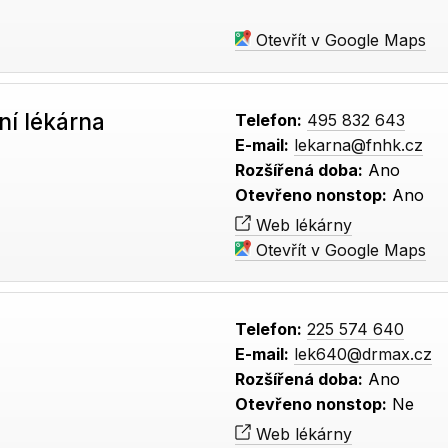
Otevřít v Google Maps
í lékárna
Telefon:
495 832 643
E-mail:
lekarna@fnhk.cz
Rozšířená doba:
Ano
Otevřeno nonstop:
Ano
Web lékárny
Otevřít v Google Maps
Telefon:
225 574 640
E-mail:
lek640@drmax.cz
Rozšířená doba:
Ano
Otevřeno nonstop:
Ne
Web lékárny