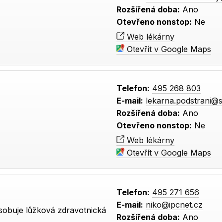
Rozšířená doba:
Ano
Otevřeno nonstop:
Ne
Web lékárny
Otevřít v Google Maps
Telefon:
495 268 803
E-mail:
lekarna.podstrani@
Rozšířená doba:
Ano
Otevřeno nonstop:
Ne
Web lékárny
Otevřít v Google Maps
Telefon:
495 271 656
E-mail:
niko@ipcnet.cz
sobuje lůžková zdravotnická
Rozšířená doba:
Ano