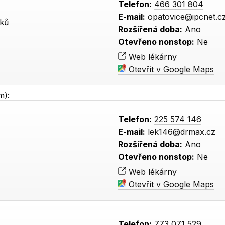
Telefon:
466 301 804
E-mail:
opatovice@ipcnet.c
vků
Rozšířená doba:
Ano
Otevřeno nonstop:
Ne
Web lékárny
Otevřít v Google Maps
m):
Telefon:
225 574 146
E-mail:
lek146@drmax.cz
Rozšířená doba:
Ano
Otevřeno nonstop:
Ne
Web lékárny
Otevřít v Google Maps
Telefon:
773 071 529