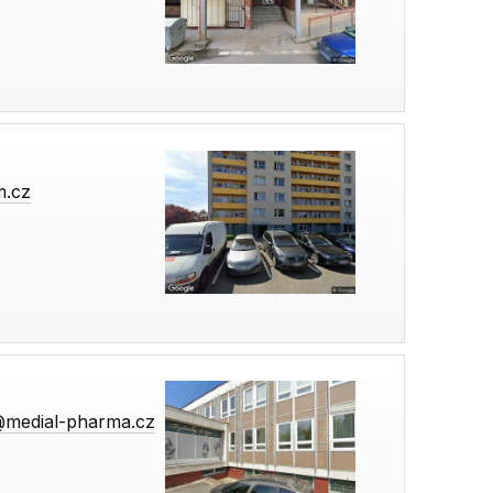
m.cz
3@medial-pharma.cz