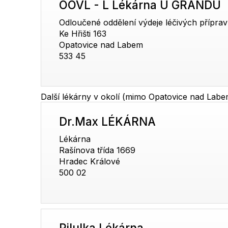
OOVL - L Lékárna U GRANDU
Odloučené oddělení výdeje léčivých přípra
Ke Hřišti 163
Opatovice nad Labem
533 45
Další lékárny v okolí (mimo Opatovice nad Labe
Dr.Max LÉKÁRNA
Lékárna
Rašínova třída 1669
Hradec Králové
500 02
Pilulka Lékárna