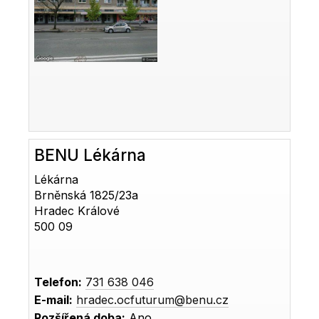
BENU Lékárna
Lékárna
Brněnská 1825/23a
Hradec Králové
500 09
Telefon:
731 638 046
E-mail:
hradec.ocfuturum@benu.cz
Rozšířená doba:
Ano