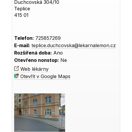
Duchcovská 304/10
Teplice
415 01
Telefon:
725857269
E-mail:
teplice.duchcovska@lekarnalemon.cz
Rozšířená doba:
Ano
Otevřeno nonstop:
Ne
Web lékárny
Otevřít v Google Maps