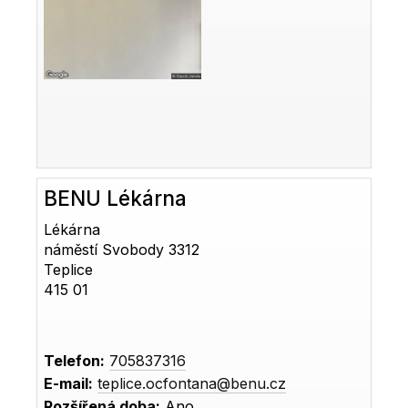
BENU Lékárna
Lékárna
náměstí Svobody 3312
Teplice
415 01
Telefon:
705837316
E-mail:
teplice.ocfontana@benu.cz
Rozšířená doba:
Ano