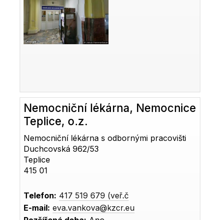
Nemocniční lékárna, Nemocnice
Teplice, o.z.
Nemocniční lékárna s odbornými pracovišti
Duchcovská 962/53
Teplice
415 01
Telefon:
417 519 679 (veř.č
E-mail:
eva.vankova@kzcr.eu