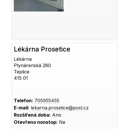
Lékárna Prosetice
Lékárna
Plynárenská 280
Teplice
415 01
Telefon:
705955455
E-mail:
lekarna.prosetice@post.cz
Rozšířená doba:
Ano
Otevřeno nonstop:
Ne