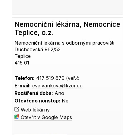
Nemocniční lékárna, Nemocnice
Teplice, o.z.
Nemocniční lékárna s odbornými pracovišti
Duchcovská 962/53
Teplice
415 01
Telefon:
417 519 679 (veř.č
E-mail:
eva.vankova@kzcr.eu
Rozšířená doba:
Ano
Otevřeno nonstop:
Ne
Web lékárny
Otevřít v Google Maps