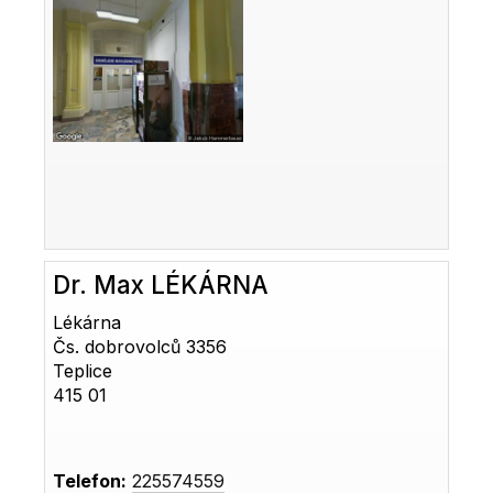
Dr. Max LÉKÁRNA
Lékárna
Čs. dobrovolců 3356
Teplice
415 01
Telefon:
225574559