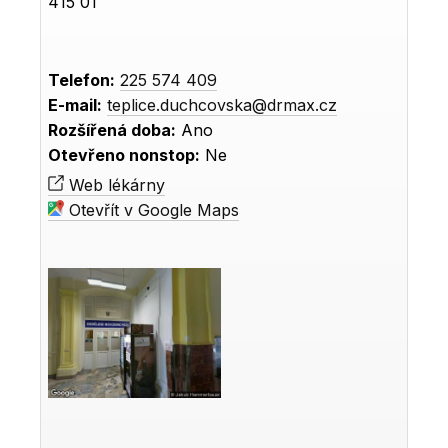
415 01
Telefon:
225 574 409
E-mail:
teplice.duchcovska@drmax.cz
Rozšířená doba:
Ano
Otevřeno nonstop:
Ne
Web lékárny
Otevřít v Google Maps