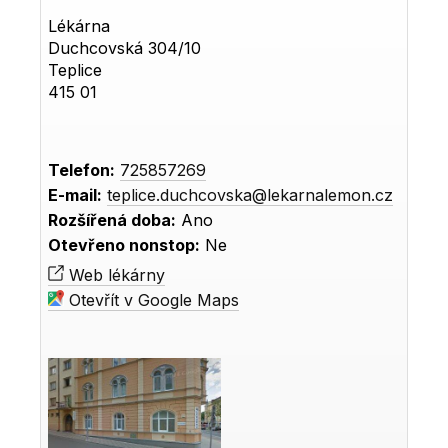
Lékárna
Duchcovská 304/10
Teplice
415 01
Telefon:
725857269
E-mail:
teplice.duchcovska@lekarnalemon.cz
Rozšířená doba:
Ano
Otevřeno nonstop:
Ne
Web lékárny
Otevřít v Google Maps