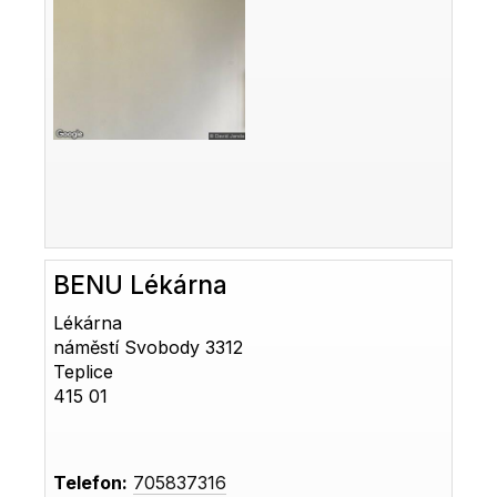
BENU Lékárna
Lékárna
náměstí Svobody 3312
Teplice
415 01
Telefon:
705837316