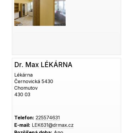
Dr. Max LÉKÁRNA
Lékárna
Černovická 5430
Chomutov
430 03
Telefon:
225574631
E-mail:
LEK631@drmax.cz
Rozšířená doba:
Ano