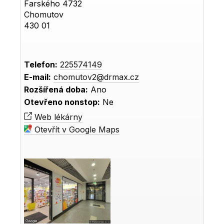
Farského 4732
Chomutov
430 01
Telefon:
225574149
E-mail:
chomutov2@drmax.cz
Rozšířená doba:
Ano
Otevřeno nonstop:
Ne
Web lékárny
Otevřít v Google Maps