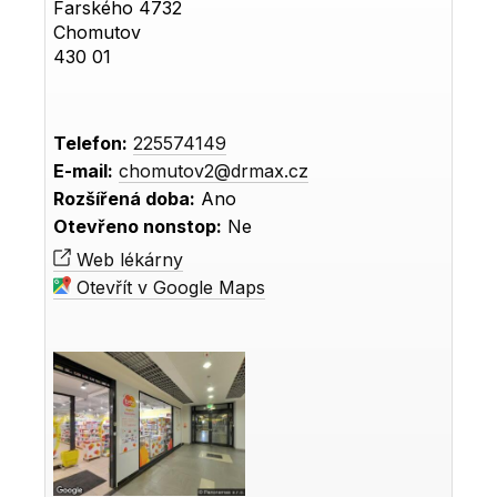
Farského 4732
Chomutov
430 01
Telefon:
225574149
E-mail:
chomutov2@drmax.cz
Rozšířená doba:
Ano
Otevřeno nonstop:
Ne
Web lékárny
Otevřít v Google Maps