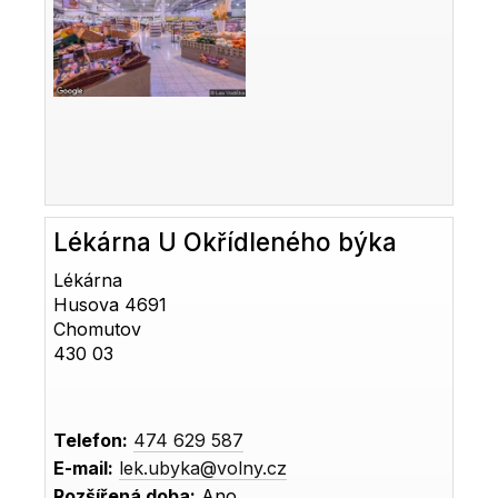
Lékárna U Okřídleného býka
Lékárna
Husova 4691
Chomutov
430 03
Telefon:
474 629 587
E-mail:
lek.ubyka@volny.cz
Rozšířená doba:
Ano