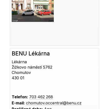
BENU Lékárna
Lékárna
Žižkovo náměstí 5762
Chomutov
430 01
Telefon:
703 462 268
E-mail:
chomutov.occentral@benu.cz