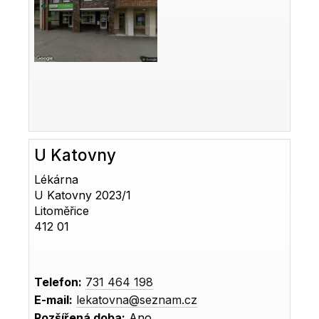
U Katovny
Lékárna
U Katovny 2023/1
Litoměřice
412 01
Telefon:
731 464 198
E-mail:
lekatovna@seznam.cz
Rozšířená doba:
Ano