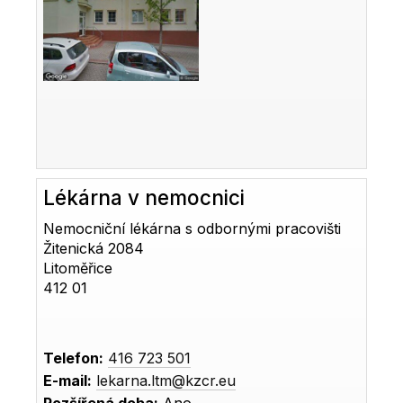
Lékárna v nemocnici
Nemocniční lékárna s odbornými pracovišti
Žitenická 2084
Litoměřice
412 01
Telefon:
416 723 501
E-mail:
lekarna.ltm@kzcr.eu