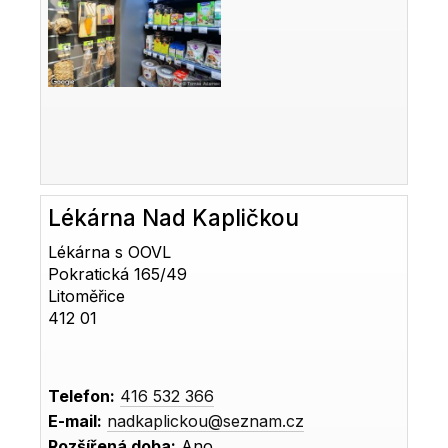
Lékárna Nad Kapličkou
Lékárna s OOVL
Pokratická 165/49
Litoměřice
412 01
Telefon:
416 532 366
E-mail:
nadkaplickou@seznam.cz
Rozšířená doba:
Ano