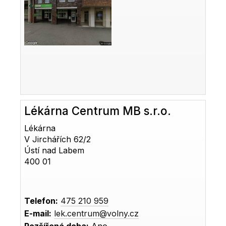
Lékárna Centrum MB s.r.o.
Lékárna
V Jirchářích 62/2
Ústí nad Labem
400 01
Telefon:
475 210 959
E-mail:
lek.centrum@volny.cz