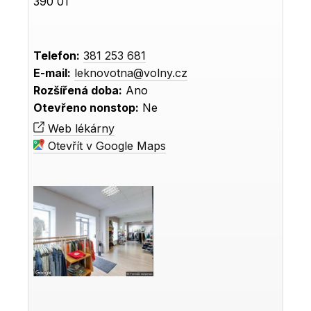
390 01
Telefon:
381 253 681
E-mail:
leknovotna@volny.cz
Rozšířená doba:
Ano
Otevřeno nonstop:
Ne
Web lékárny
Otevřít v Google Maps