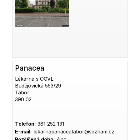
Panacea
Lékárna s OOVL
Budějovická 553/29
Tábor
390 02
Telefon:
381 252 131
E-mail:
lekarnapanaceatabor@seznam.cz
Rozšířená doba:
Ano