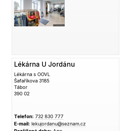
Lékárna U Jordánu
Lékárna s OOVL
Šafaříkova 3185
Tábor
390 02
Telefon:
732 830 777
E-mail:
lekujordanu@seznam.cz