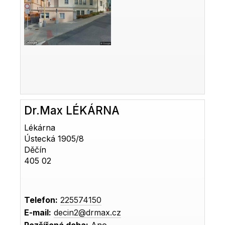
Dr.Max LÉKÁRNA
Lékárna
Ústecká 1905/8
Děčín
405 02
Telefon:
225574150
E-mail:
decin2@drmax.cz