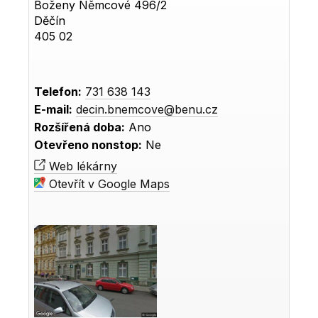
Boženy Němcové 496/2
Děčín
405 02
Telefon:
731 638 143
E-mail:
decin.bnemcove@benu.cz
Rozšířená doba:
Ano
Otevřeno nonstop:
Ne
Web lékárny
Otevřít v Google Maps