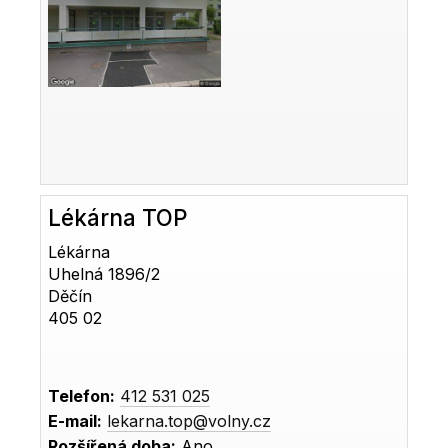
Lékárna TOP
Lékárna
Uhelná 1896/2
Děčín
405 02
Telefon:
412 531 025
E-mail:
lekarna.top@volny.cz
Rozšířená doba:
Ano