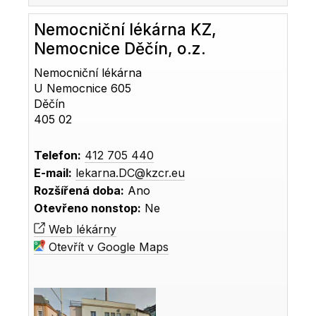
Nemocniční lékárna KZ,
Nemocnice Děčín, o.z.
Nemocniční lékárna
U Nemocnice 605
Děčín
405 02
Telefon:
412 705 440
E-mail:
lekarna.DC@kzcr.eu
Rozšířená doba:
Ano
Otevřeno nonstop:
Ne
Web lékárny
Otevřít v Google Maps