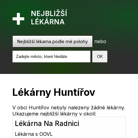
NEJBLIŽŠÍ
LÉKÁRNA
nebo
Nejbližší lékarna podle mé polohy
Lékárny Huntířov
V obci Huntířov nebyly nalezeny žádné lékárny.
Ukazujeme nejbližší lékárny v okolí:
Lékárna Na Radnici
Lékárna s OOVL