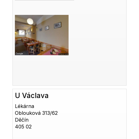
U Václava
Lékárna
Oblouková 313/62
Děčín
405 02