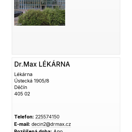
Dr.Max LÉKÁRNA
Lékárna
Ústecká 1905/8
Děčín
405 02
Telefon:
225574150
E-mail:
decin2@drmax.cz
Rozšířená doba:
Ano