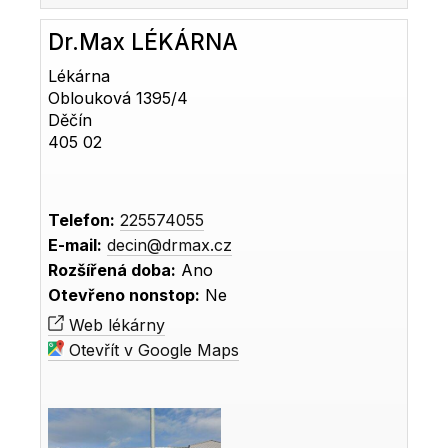
Dr.Max LÉKÁRNA
Lékárna
Oblouková 1395/4
Děčín
405 02
Telefon:
225574055
E-mail:
decin@drmax.cz
Rozšířená doba:
Ano
Otevřeno nonstop:
Ne
Web lékárny
Otevřít v Google Maps