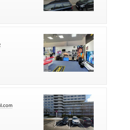
z
il.com