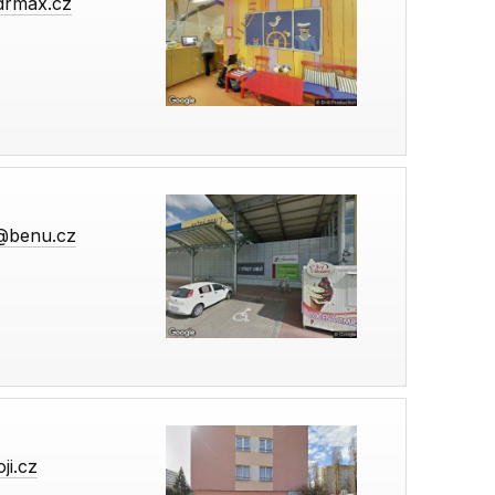
@drmax.cz
t@benu.cz
ji.cz