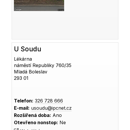
U Soudu
Lékárna
náměstí Republiky 760/35
Mladá Boleslav
293 01
Telefon:
326 728 666
E-mail:
usoudu@ipcnet.cz
Rozšířená doba:
Ano
Otevřeno nonstop:
Ne