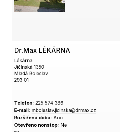
Dr.Max LÉKÁRNA
Lékárna
Jičínská 1350
Mladá Boleslav
293 01
Telefon:
225 574 386
E-mail:
mboleslav.jicinska@drmax.cz
Rozšířená doba:
Ano
Otevřeno nonstop:
Ne