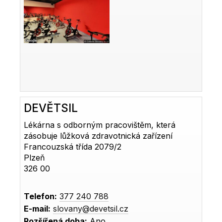
DEVĚTSIL
Lékárna s odborným pracovištěm, která
zásobuje lůžková zdravotnická zařízení
Francouzská třída 2079/2
Plzeň
326 00
Telefon:
377 240 788
E-mail:
slovany@devetsil.cz
Rozšířená doba:
Ano