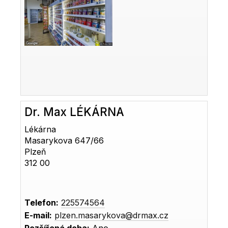
Dr. Max LÉKÁRNA
Lékárna
Masarykova 647/66
Plzeň
312 00
Telefon:
225574564
E-mail:
plzen.masarykova@drmax.cz