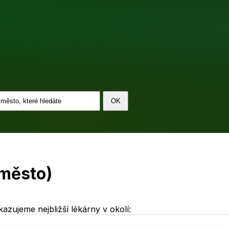
-město)
azujeme nejbližší lékárny v okolí: