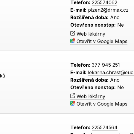
Telefon:
225574062
E-mail:
plzen2@drmax.cz
Rozšířená doba:
Ano
Otevřeno nonstop:
Ne
Web lékárny
Otevřít v Google Maps
Telefon:
377 945 251
E-mail:
lekarna.chrast@euc
vků
Rozšířená doba:
Ano
Otevřeno nonstop:
Ne
Web lékárny
Otevřít v Google Maps
Telefon:
225574564