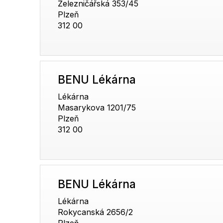
Železničářská 353/45
Plzeň
312 00
BENU Lékárna
Lékárna
Masarykova 1201/75
Plzeň
312 00
BENU Lékárna
Lékárna
Rokycanská 2656/2
Plzeň