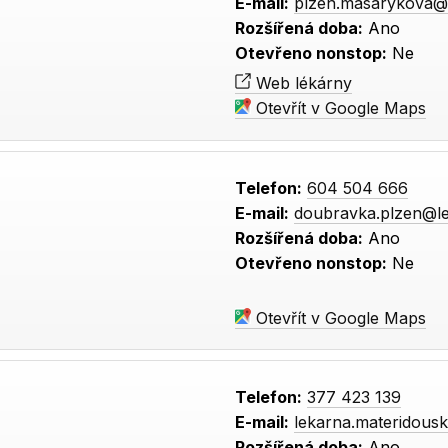
E-mail:
plzen.masarykova@
Rozšířená doba:
Ano
Otevřeno nonstop:
Ne
Web lékárny
Otevřít v Google Maps
Telefon:
604 504 666
E-mail:
doubravka.plzen@le
Rozšířená doba:
Ano
Otevřeno nonstop:
Ne
Otevřít v Google Maps
Telefon:
377 423 139
E-mail:
lekarna.materidou
Rozšířená doba:
Ano