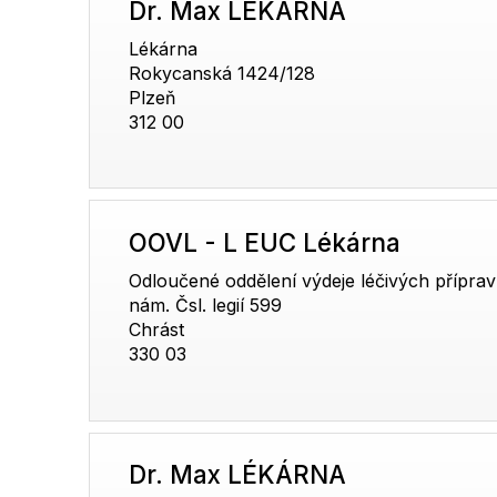
Dr. Max LÉKÁRNA
Lékárna
Rokycanská 1424/128
Plzeň
312 00
OOVL - L EUC Lékárna
Odloučené oddělení výdeje léčivých přípra
nám. Čsl. legií 599
Chrást
330 03
Dr. Max LÉKÁRNA