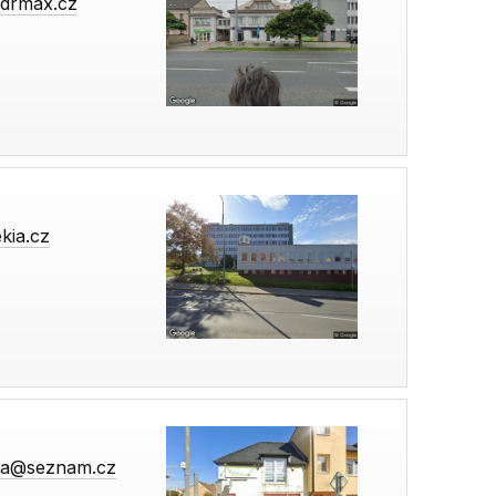
drmax.cz
kia.cz
ska@seznam.cz