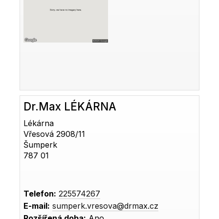
Dr.Max LÉKÁRNA
Lékárna
Vřesová 2908/11
Šumperk
787 01
Telefon:
225574267
E-mail:
sumperk.vresova@drmax.cz
Rozšířená doba:
Ano