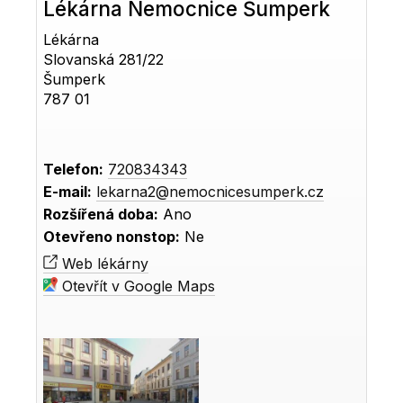
Lékárna Nemocnice Šumperk
Lékárna
Slovanská 281/22
Šumperk
787 01
Telefon:
720834343
E-mail:
lekarna2@nemocnicesumperk.cz
Rozšířená doba:
Ano
Otevřeno nonstop:
Ne
Web lékárny
Otevřít v Google Maps