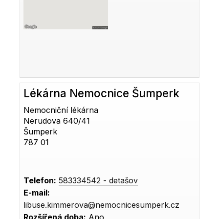
Lékárna Nemocnice Šumperk
Nemocniční lékárna
Nerudova 640/41
Šumperk
787 01
Telefon:
583334542 - detašov
E-mail:
libuse.kimmerova@nemocnicesumperk.cz
Rozšířená doba:
Ano