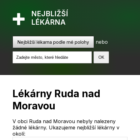
NEJBLIŽŠÍ
LÉKÁRNA
nebo
Nejbližší lékarna podle mé polohy
Lékárny Ruda nad
Moravou
V obci Ruda nad Moravou nebyly nalezeny
žádné lékárny. Ukazujeme nejbližší lékárny v
okolí: