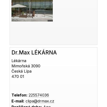
Dr.Max LÉKÁRNA
Lékárna
Mimoňská 3090
Česká Lípa
470 01
Telefon:
225574036
E-mail:
clipa@drmax.cz