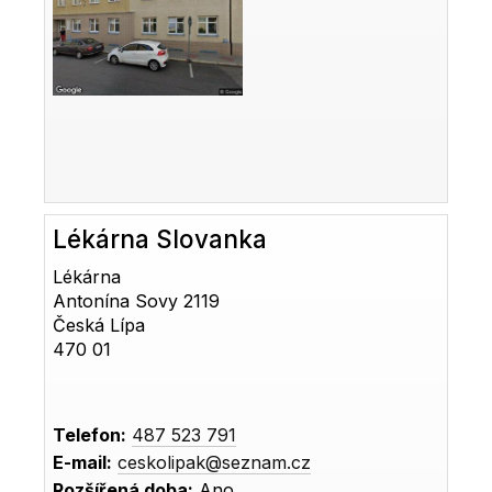
Lékárna Slovanka
Lékárna
Antonína Sovy 2119
Česká Lípa
470 01
Telefon:
487 523 791
E-mail:
ceskolipak@seznam.cz
Rozšířená doba:
Ano