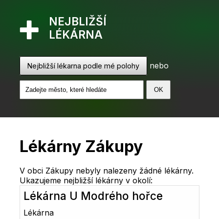
NEJBLIŽŠÍ
LÉKÁRNA
nebo
Nejbližší lékarna podle mé polohy
Lékárny Zákupy
V obci Zákupy nebyly nalezeny žádné lékárny.
Ukazujeme nejbližší lékárny v okolí:
Lékárna U Modrého hořce
Lékárna