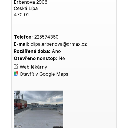
Erbenova 2906
Česká Lípa
470 01
Telefon:
225574360
E-mail:
clipa.erbenova@drmax.cz
Rozšířená doba:
Ano
Otevřeno nonstop:
Ne
Web lékárny
Otevřít v Google Maps