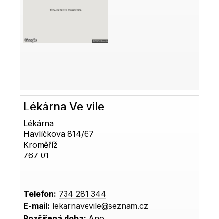
Lékárna Ve vile
Lékárna
Havlíčkova 814/67
Kroměříž
767 01
Telefon:
734 281 344
E-mail:
lekarnavevile@seznam.cz
Rozšířená doba:
Ano