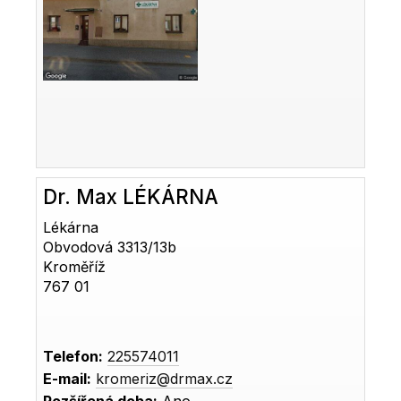
Dr. Max LÉKÁRNA
Lékárna
Obvodová 3313/13b
Kroměříž
767 01
Telefon:
225574011
E-mail:
kromeriz@drmax.cz