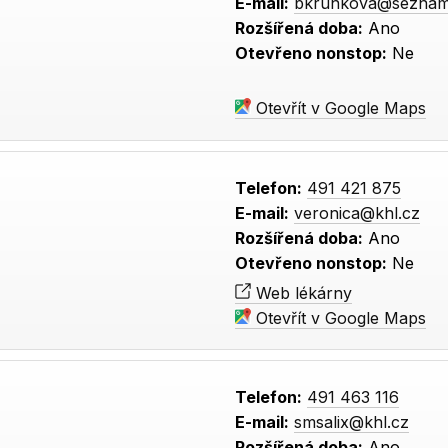
E-mail:
bkrunkova@seznam
Rozšířená doba:
Ano
Otevřeno nonstop:
Ne
Otevřít v Google Maps
Telefon:
491 421 875
E-mail:
veronica@khl.cz
Rozšířená doba:
Ano
Otevřeno nonstop:
Ne
Web lékárny
Otevřít v Google Maps
Telefon:
491 463 116
E-mail:
smsalix@khl.cz
Rozšířená doba:
Ano