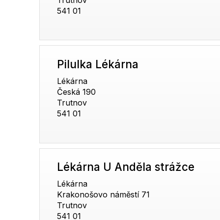
541 01
Pilulka Lékárna
Lékárna
Česká 190
Trutnov
541 01
Lékárna U Anděla strážce
Lékárna
Krakonošovo náměstí 71
Trutnov
541 01