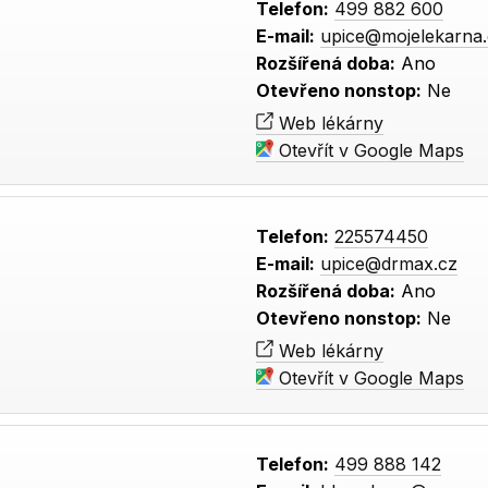
Telefon:
499 882 600
E-mail:
upice@mojelekarna
Rozšířená doba:
Ano
Otevřeno nonstop:
Ne
Web lékárny
Otevřít v Google Maps
Telefon:
225574450
E-mail:
upice@drmax.cz
Rozšířená doba:
Ano
Otevřeno nonstop:
Ne
Web lékárny
Otevřít v Google Maps
Telefon:
499 888 142