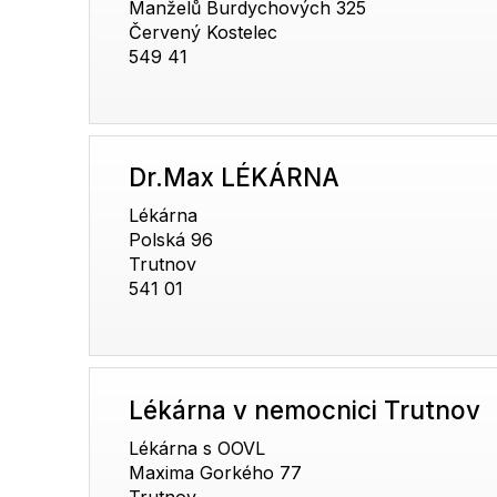
Manželů Burdychových 325
Červený Kostelec
549 41
Dr.Max LÉKÁRNA
Lékárna
Polská 96
Trutnov
541 01
Lékárna v nemocnici Trutnov
Lékárna s OOVL
Maxima Gorkého 77
Trutnov