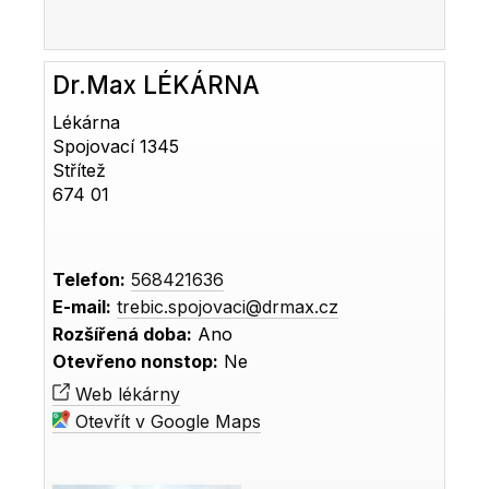
Dr.Max LÉKÁRNA
Lékárna
Spojovací 1345
Střítež
674 01
Telefon:
568421636
E-mail:
trebic.spojovaci@drmax.cz
Rozšířená doba:
Ano
Otevřeno nonstop:
Ne
Web lékárny
Otevřít v Google Maps