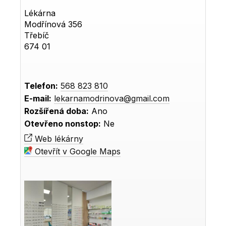
Lékárna
Modřínová 356
Třebíč
674 01
Telefon:
568 823 810
E-mail:
lekarnamodrinova@gmail.com
Rozšířená doba:
Ano
Otevřeno nonstop:
Ne
Web lékárny
Otevřít v Google Maps