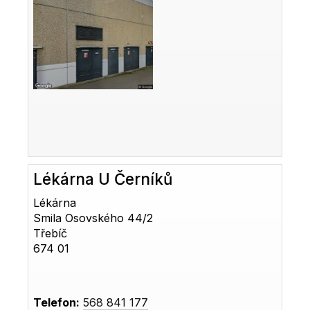
Lékárna U Černíků
Lékárna
Smila Osovského 44/2
Třebíč
674 01
Telefon:
568 841 177