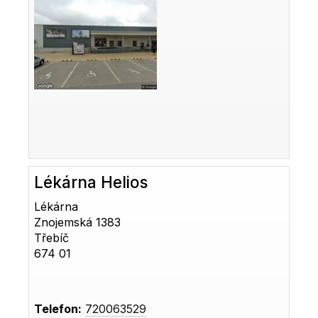
Lékárna Helios
Lékárna
Znojemská 1383
Třebíč
674 01
Telefon:
720063529