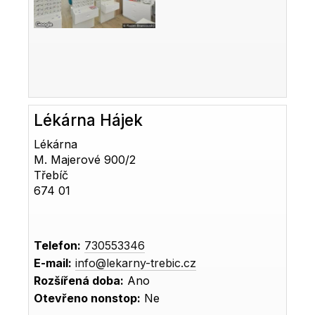
Lékárna Hájek
Lékárna
M. Majerové 900/2
Třebíč
674 01
Telefon:
730553346
E-mail:
info@lekarny-trebic.cz
Rozšířená doba:
Ano
Otevřeno nonstop:
Ne