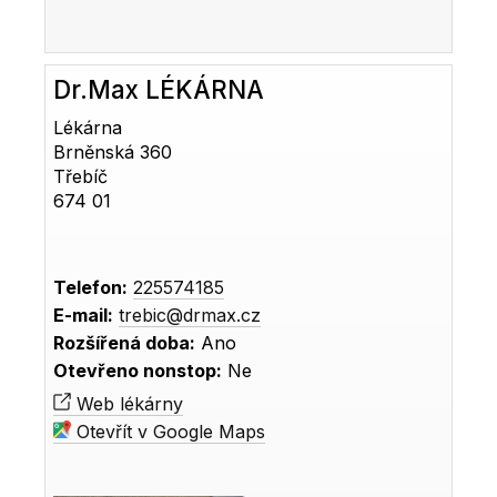
Dr.Max LÉKÁRNA
Lékárna
Brněnská 360
Třebíč
674 01
Telefon:
225574185
E-mail:
trebic@drmax.cz
Rozšířená doba:
Ano
Otevřeno nonstop:
Ne
Web lékárny
Otevřít v Google Maps