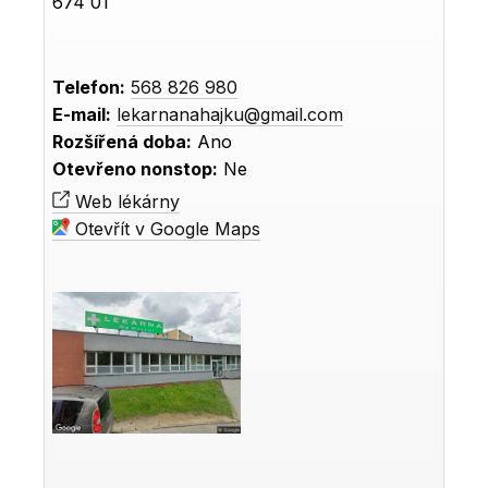
674 01
Telefon:
568 826 980
E-mail:
lekarnanahajku@gmail.com
Rozšířená doba:
Ano
Otevřeno nonstop:
Ne
Web lékárny
Otevřít v Google Maps