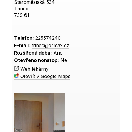
Staroměstská 534
Třinec
739 61
Telefon:
225574240
E-mail:
trinec@drmax.cz
Rozšířená doba:
Ano
Otevřeno nonstop:
Ne
Web lékárny
Otevřít v Google Maps