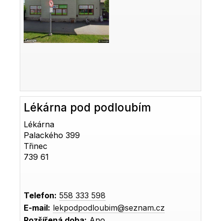
Lékárna pod podloubím
Lékárna
Palackého 399
Třinec
739 61
Telefon:
558 333 598
E-mail:
lekpodpodloubim@seznam.cz
Rozšířená doba:
Ano