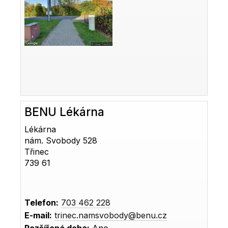
BENU Lékárna
Lékárna
nám. Svobody 528
Třinec
739 61
Telefon:
703 462 228
E-mail:
trinec.namsvobody@benu.cz