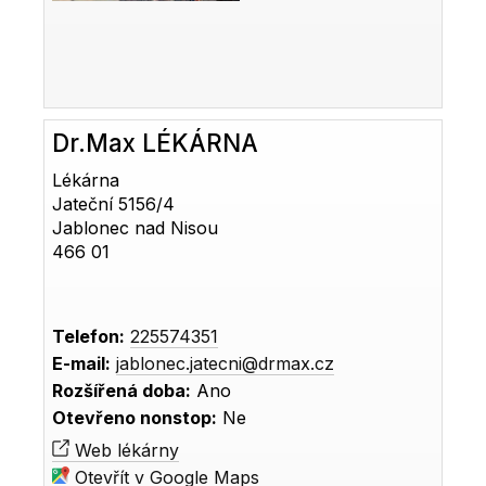
Dr.Max LÉKÁRNA
Lékárna
Jateční 5156/4
Jablonec nad Nisou
466 01
Telefon:
225574351
E-mail:
jablonec.jatecni@drmax.cz
Rozšířená doba:
Ano
Otevřeno nonstop:
Ne
Web lékárny
Otevřít v Google Maps