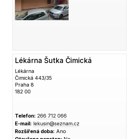
Lékárna Šutka Čimická
Lékárna
Čimická 443/35
Praha 8
182 00
Telefon:
266 712 066
E-mail:
lekusin@seznam.cz
Rozšířená doba:
Ano