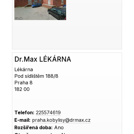
Dr.Max LÉKÁRNA
Lékárna
Pod sídlištěm 188/8
Praha 8
182 00
Telefon:
225574619
E-mail:
praha.kobylisy@drmax.cz
Rozšířená doba:
Ano