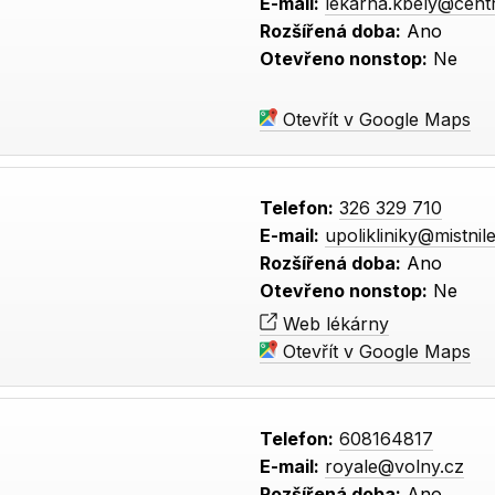
E-mail:
lekarna.kbely@cent
Rozšířená doba:
Ano
Otevřeno nonstop:
Ne
Otevřít v Google Maps
Telefon:
326 329 710
E-mail:
upolikliniky@mistnil
Rozšířená doba:
Ano
Otevřeno nonstop:
Ne
Web lékárny
Otevřít v Google Maps
Telefon:
608164817
E-mail:
royale@volny.cz
Rozšířená doba:
Ano