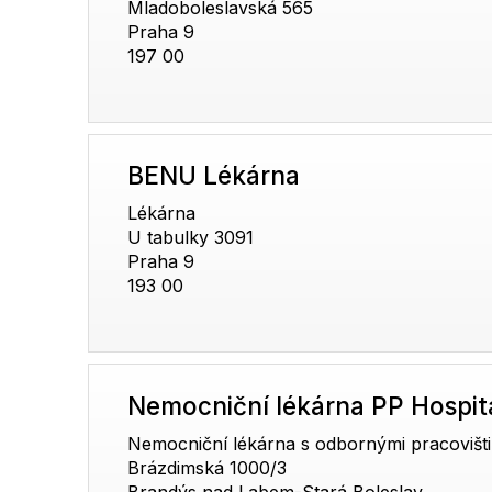
Mladoboleslavská 565
Praha 9
197 00
BENU Lékárna
Lékárna
U tabulky 3091
Praha 9
193 00
Nemocniční lékárna PP Hospital
Nemocniční lékárna s odbornými pracovišti
Brázdimská 1000/3
Brandýs nad Labem-Stará Boleslav