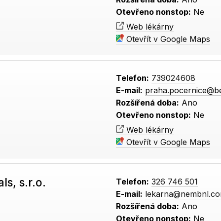
Otevřeno nonstop:
Ne
Web lékárny
Otevřít v Google Maps
Telefon:
739024608
E-mail:
praha.pocernice@b
Rozšířená doba:
Ano
Otevřeno nonstop:
Ne
Web lékárny
Otevřít v Google Maps
s, s.r.o.
Telefon:
326 746 501
E-mail:
lekarna@nembnl.c
Rozšířená doba:
Ano
Otevřeno nonstop:
Ne