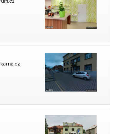
rum.cz
ekarna.cz