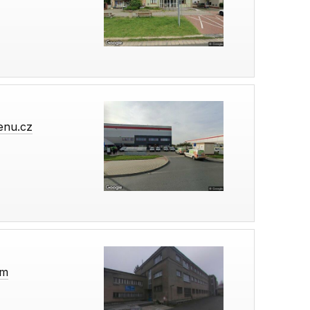
enu.cz
om