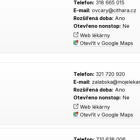
Telefon:
318 665 015
E-mail:
ovcary@cithara.cz
Rozšířená doba:
Ano
Otevřeno nonstop:
Ne
Web lékárny
Otevřít v Google Maps
Telefon:
321 720 920
E-mail:
zalabska@mojeleka
Rozšířená doba:
Ano
Otevřeno nonstop:
Ne
Web lékárny
Otevřít v Google Maps
Telefon:
731 638 006