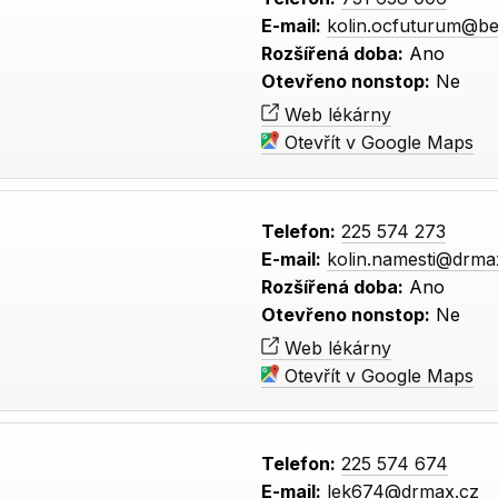
E-mail:
kolin.ocfuturum@b
Rozšířená doba:
Ano
Otevřeno nonstop:
Ne
Web lékárny
Otevřít v Google Maps
Telefon:
225 574 273
E-mail:
kolin.namesti@drma
Rozšířená doba:
Ano
Otevřeno nonstop:
Ne
Web lékárny
Otevřít v Google Maps
Telefon:
225 574 674
E-mail:
lek674@drmax.cz