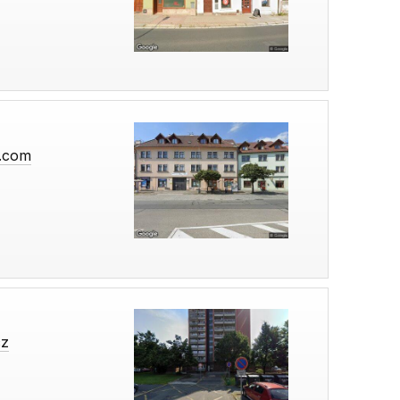
l.com
cz