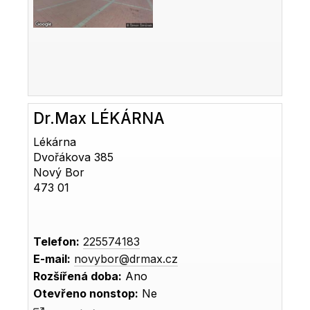
Dr.Max LÉKÁRNA
Lékárna
Dvořákova 385
Nový Bor
473 01
Telefon:
225574183
E-mail:
novybor@drmax.cz
Rozšířená doba:
Ano
Otevřeno nonstop:
Ne