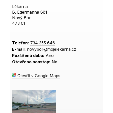
Lékárna
B. Egermanna 881
Nový Bor
473 01
Telefon:
734 355 646
E-mail:
novybor@mojelekarna.cz
Rozšířená doba:
Ano
Otevřeno nonstop:
Ne
Otevřít v Google Maps