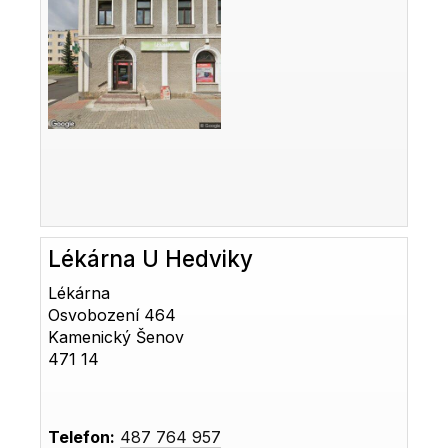
Lékárna U Hedviky
Lékárna
Osvobození 464
Kamenický Šenov
471 14
Telefon:
487 764 957