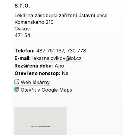
s.r.o.
Lékárna zásobujicí zařízení ústavní péče
Komenského 219
Cvikov
471 54
Telefon:
487 751 167, 730 778
E-mail:
lekarna.cvikov@iol.cz
Rozšířená doba:
Ano
Otevřeno nonstop:
Ne
Web lékárny
Otevřít v Google Maps