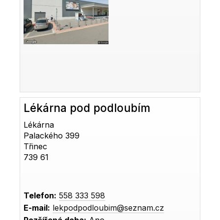
Lékárna pod podloubím
Lékárna
Palackého 399
Třinec
739 61
Telefon:
558 333 598
E-mail:
lekpodpodloubim@seznam.cz