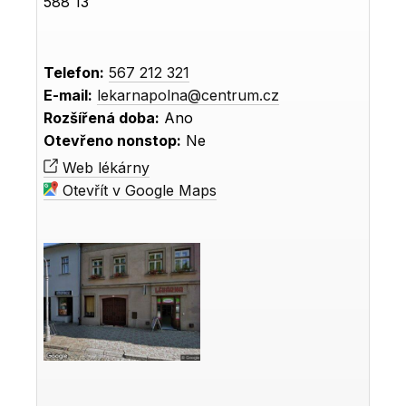
588 13
Telefon:
567 212 321
E-mail:
lekarnapolna@centrum.cz
Rozšířená doba:
Ano
Otevřeno nonstop:
Ne
Web lékárny
Otevřít v Google Maps