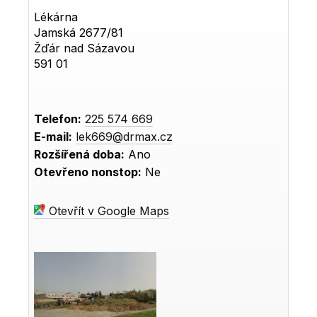
Lékárna
Jamská 2677/81
Žďár nad Sázavou
591 01
Telefon:
225 574 669
E-mail:
lek669@drmax.cz
Rozšířená doba:
Ano
Otevřeno nonstop:
Ne
Otevřít v Google Maps