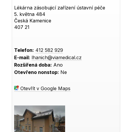
Lékárna zásobujicí zařízení ústavní péče
5. května 484
Česká Kamenice
407 21
Telefon:
412 582 929
E-mail:
lhanich@viamedical.cz
Rozšířená doba:
Ano
Otevřeno nonstop:
Ne
Otevřít v Google Maps