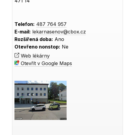
471 14
Telefon:
487 764 957
E-mail:
lekarnasenov@cbox.cz
Rozšířená doba:
Ano
Otevřeno nonstop:
Ne
Web lékárny
Otevřít v Google Maps