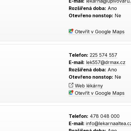
E-mail:
lekarna@upivovaru
Rozšířená doba:
Ano
Otevřeno nonstop:
Ne
Otevřít v Google Maps
Telefon:
225 574 557
E-mail:
lek557@drmax.cz
Rozšířená doba:
Ano
Otevřeno nonstop:
Ne
Web lékárny
Otevřít v Google Maps
Telefon:
478 048 000
E-mail:
info@lekarnaaltea.c
Rozšířená doba:
Ano