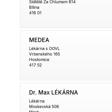
Sídliště Za Chlumem 814
Bílina
418 01
MEDEA
Lékárna s OOVL
Vrbenského 165
Hostomice
417 52
Dr. Max LÉKÁRNA
Lékárna
Moskevská 508
Most