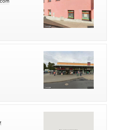
.com
z