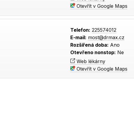
Otevřít v Google Maps
Telefon:
225574012
E-mail:
most@drmax.cz
Rozšířená doba:
Ano
Otevřeno nonstop:
Ne
Web lékárny
Otevřít v Google Maps