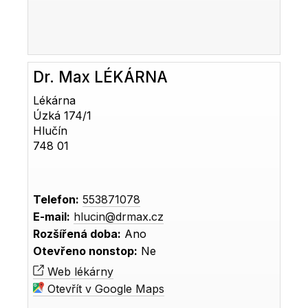
Dr. Max LÉKÁRNA
Lékárna
Úzká 174/1
Hlučín
748 01
Telefon:
553871078
E-mail:
hlucin@drmax.cz
Rozšířená doba:
Ano
Otevřeno nonstop:
Ne
Web lékárny
Otevřít v Google Maps