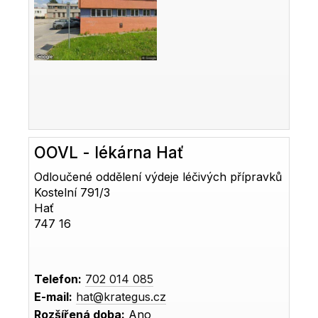
OOVL - lékárna Hať
Odloučené oddělení výdeje léčivých přípravků
Kostelní 791/3
Hať
747 16
Telefon:
702 014 085
E-mail:
hat@krategus.cz
Rozšířená doba:
Ano