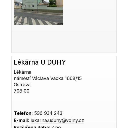
Lékárna U DUHY
Lékárna
náměstí Václava Vacka 1668/15
Ostrava
708 00
Telefon:
596 934 243
E-mail:
lekarna.uduhy@volny.cz
Rozšířená doba:
Ano