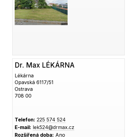
Dr. Max LÉKÁRNA
Lékárna
Opavská 6117/51
Ostrava
708 00
Telefon:
225 574 524
E-mail:
lek524@drmax.cz
Rozšířená doba:
Ano