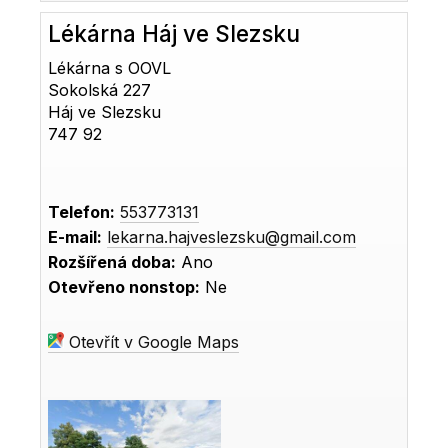
Lékárna Háj ve Slezsku
Lékárna s OOVL
Sokolská 227
Háj ve Slezsku
747 92
Telefon:
553773131
E-mail:
lekarna.hajveslezsku@gmail.com
Rozšířená doba:
Ano
Otevřeno nonstop:
Ne
Otevřít v Google Maps