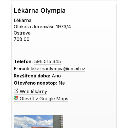
Lékárna Olympia
Lékárna
Otakara Jeremiáše 1973/4
Ostrava
708 00
Telefon:
596 515 345
E-mail:
lekarnaolympia@email.cz
Rozšířená doba:
Ano
Otevřeno nonstop:
Ne
Web lékárny
Otevřít v Google Maps