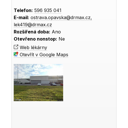
Telefon:
596 935 041
E-mail:
ostrava.opavska@drmax.cz,
lek419@drmax.cz
Rozšířená doba:
Ano
Otevřeno nonstop:
Ne
Web lékárny
Otevřít v Google Maps