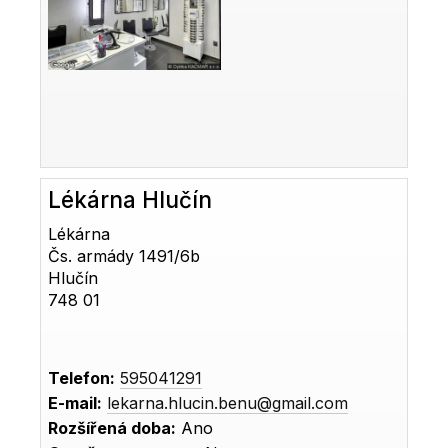
Lékárna Hlučín
Lékárna
Čs. armády 1491/6b
Hlučín
748 01
Telefon:
595041291
E-mail:
lekarna.hlucin.benu@gmail.com
Rozšířená doba:
Ano