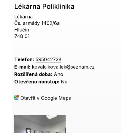
Lékárna Poliklinika
Lékárna
Čs. armády 1402/6a
Hlučín
748 01
Telefon:
595042728
E-mail:
kovalcikova.lek@seznam.cz
Rozšířená doba:
Ano
Otevřeno nonstop:
Ne
Otevřít v Google Maps