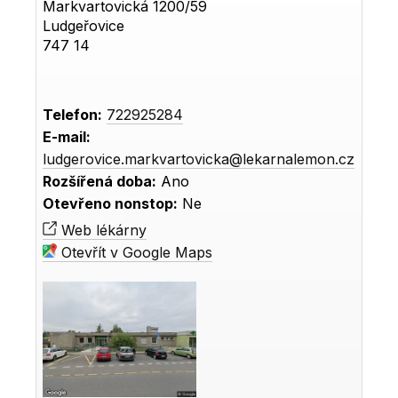
Markvartovická 1200/59
Ludgeřovice
747 14
Telefon:
722925284
E-mail:
ludgerovice.markvartovicka@lekarnalemon.cz
Rozšířená doba:
Ano
Otevřeno nonstop:
Ne
Web lékárny
Otevřít v Google Maps