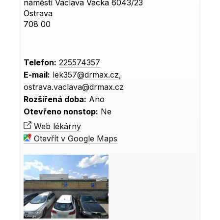
náměstí Václava Vacka 6043/23
Ostrava
708 00
Telefon:
225574357
E-mail:
lek357@drmax.cz,
ostrava.vaclava@drmax.cz
Rozšířená doba:
Ano
Otevřeno nonstop:
Ne
Web lékárny
Otevřít v Google Maps