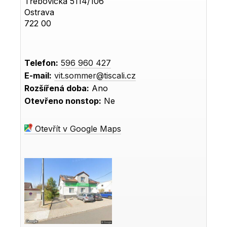
Třebovická 5114/106
Ostrava
722 00
Telefon:
596 960 427
E-mail:
vit.sommer@tiscali.cz
Rozšířená doba:
Ano
Otevřeno nonstop:
Ne
Otevřít v Google Maps