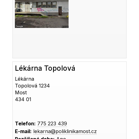
Lékárna Topolová
Lékárna
Topolová 1234
Most
434 01
Telefon:
775 223 439
E-mail:
lekarna@poliklinikamost.cz