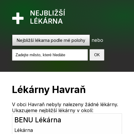
NEJBLIŽŠÍ
LÉKÁRNA
nebo
Nejbližší lékarna podle mé polohy
Lékárny Havraň
V obci Havraň nebyly nalezeny žádné lékárny.
Ukazujeme nejbližší lékárny v okolí:
BENU Lékárna
Lékárna