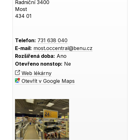
Radniční 3400
Most
434 01
Telefon:
731 638 040
E-mail:
most.occentral@benu.cz
Rozšířená doba:
Ano
Otevřeno nonstop:
Ne
Web lékárny
Otevřít v Google Maps