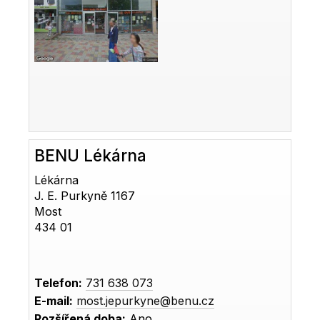
BENU Lékárna
Lékárna
J. E. Purkyně 1167
Most
434 01
Telefon:
731 638 073
E-mail:
most.jepurkyne@benu.cz
Rozšířená doba:
Ano