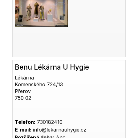
Benu Lékárna U Hygie
Lékárna
Komenského 724/13
Přerov
750 02
Telefon:
730182410
E-mail:
info@lekarnauhygie.cz
Rozšířená doba:
Ano