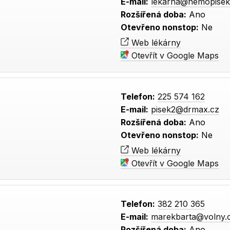
E-mail:
lekarna@nemopisek
Rozšířená doba:
Ano
Otevřeno nonstop:
Ne
Web lékárny
Otevřít v Google Maps
Telefon:
225 574 162
E-mail:
pisek2@drmax.cz
Rozšířená doba:
Ano
Otevřeno nonstop:
Ne
Web lékárny
Otevřít v Google Maps
Telefon:
382 210 365
E-mail:
marekbarta@volny.
Rozšířená doba:
Ano