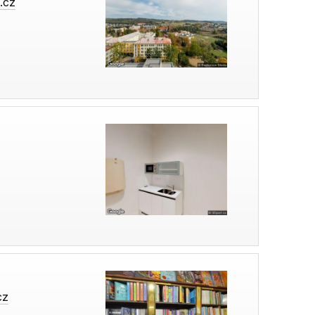
.cz
cz