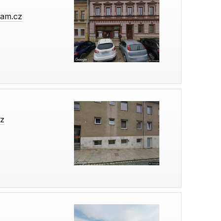
nam.cz
cz