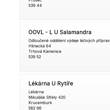
539 44
OOVL - L U Salamandra
Odloučené oddělení výdeje léčivých přípra
Hlinecká 64
Trhová Kamenice
539 52
Lékárna U Rytíře
Lékárna
Mikuláše Střely 420
Krucemburk
582 66