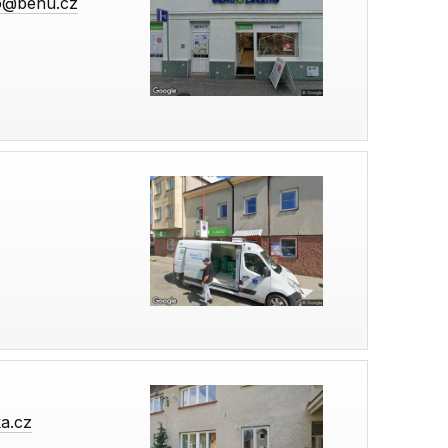
o@benu.cz
a.cz