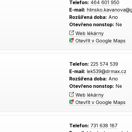
Telefon:
464 601 950
E-mail:
hlinsko.kavanova@
Rozšířená doba:
Ano
Otevřeno nonstop:
Ne
Web lékárny
Otevřít v Google Maps
Telefon:
225 574 539
E-mail:
lek539@drmax.cz
Rozšířená doba:
Ano
Otevřeno nonstop:
Ne
Web lékárny
Otevřít v Google Maps
Telefon:
731 638 187