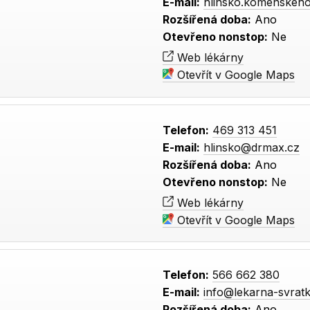
E-mail:
hlinsko.komenskeh
Rozšířená doba:
Ano
Otevřeno nonstop:
Ne
Web lékárny
Otevřít v Google Maps
Telefon:
469 313 451
E-mail:
hlinsko@drmax.cz
Rozšířená doba:
Ano
Otevřeno nonstop:
Ne
Web lékárny
Otevřít v Google Maps
Telefon:
566 662 380
E-mail:
info@lekarna-svratk
Rozšířená doba:
Ano