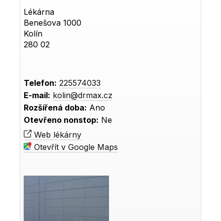
Lékárna
Benešova 1000
Kolín
280 02
Telefon:
225574033
E-mail:
kolin@drmax.cz
Rozšířená doba:
Ano
Otevřeno nonstop:
Ne
Web lékárny
Otevřít v Google Maps