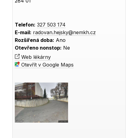
284 01
Telefon:
327 503 174
E-mail:
radovan.hejsky@nemkh.cz
Rozšířená doba:
Ano
Otevřeno nonstop:
Ne
Web lékárny
Otevřít v Google Maps