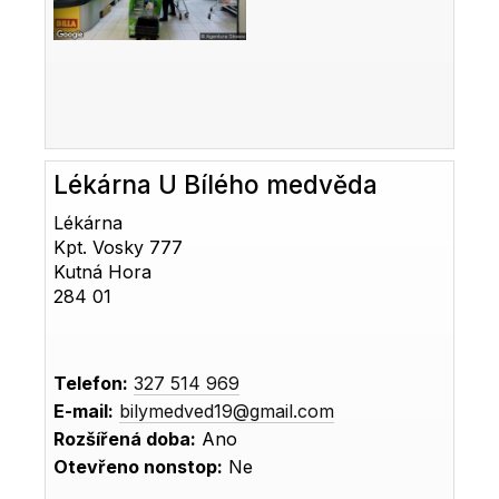
Lékárna U Bílého medvěda
Lékárna
Kpt. Vosky 777
Kutná Hora
284 01
Telefon:
327 514 969
E-mail:
bilymedved19@gmail.com
Rozšířená doba:
Ano
Otevřeno nonstop:
Ne