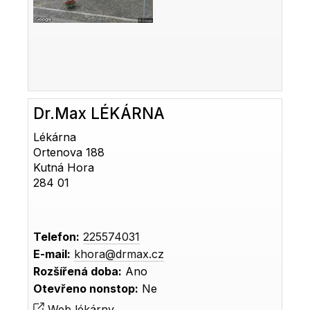
Dr.Max LÉKÁRNA
Lékárna
Ortenova 188
Kutná Hora
284 01
Telefon:
225574031
E-mail:
khora@drmax.cz
Rozšířená doba:
Ano
Otevřeno nonstop:
Ne
Web lékárny