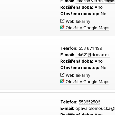
E-mail:
lekarna.veronica@e
Rozšířená doba:
Ano
Otevřeno nonstop:
Ne
Web lékárny
Otevřít v Google Maps
Telefon:
553 871 199
E-mail:
lek621@drmax.cz
Rozšířená doba:
Ano
Otevřeno nonstop:
Ne
Web lékárny
Otevřít v Google Maps
Telefon:
553652506
E-mail:
opava.olomoucka@l
Rozšířená doba:
Ano